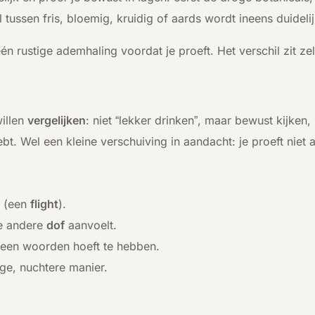
il tussen fris, bloemig, kruidig of aards wordt ineens duideli
één rustige ademhaling voordat je proeft. Het verschil zit ze
illen
vergelijken
: niet “lekker drinken”, maar bewust kijken,
bt. Wel een kleine verschuiving in aandacht: je proeft niet 
n (een
flight
).
e andere
dof
aanvoelt.
eteen woorden hoeft te hebben.
ge, nuchtere manier.