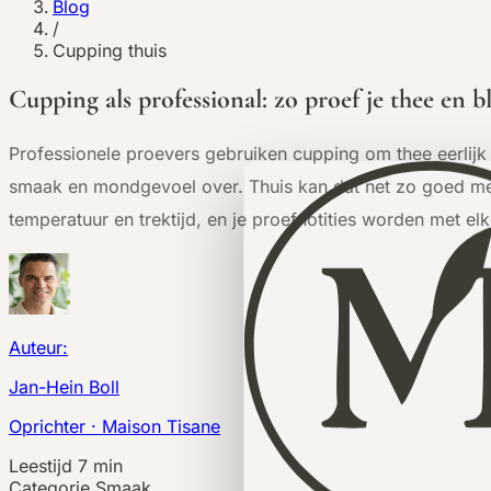
Blog
/
Cupping thuis
Cupping als professional: zo proef je thee en b
Professionele proevers gebruiken cupping om thee eerlijk
smaak en mondgevoel over. Thuis kan dat net zo goed met e
temperatuur en trektijd, en je proefnotities worden met elk
Auteur:
Jan-Hein Boll
Oprichter · Maison Tisane
Leestijd
7 min
Categorie
Smaak