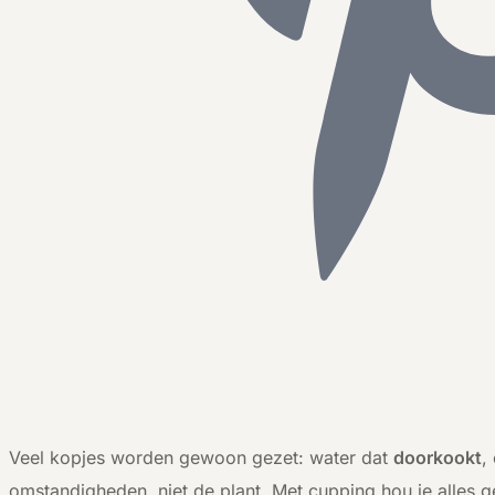
V
eel kopjes worden gewoon gezet: water dat
doorkookt
,
omstandigheden, niet de plant. Met cupping hou je alles g