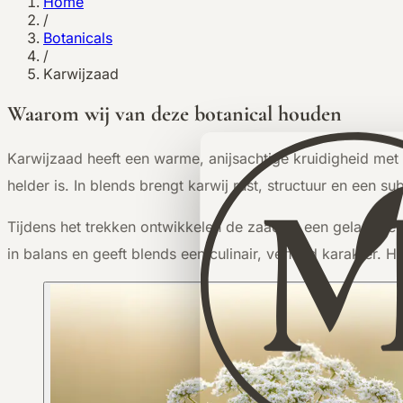
Home
/
Botanicals
/
Karwijzaad
Waarom wij van deze botanical houden
K
arwijzaad heeft een warme, anijsachtige kruidigheid met
helder is. In blends brengt karwij rust, structuur en een su
Tijdens het trekken ontwikkelen de zaadjes een gelaagde sm
in balans en geeft blends een culinair, verfijnd karakter. Het