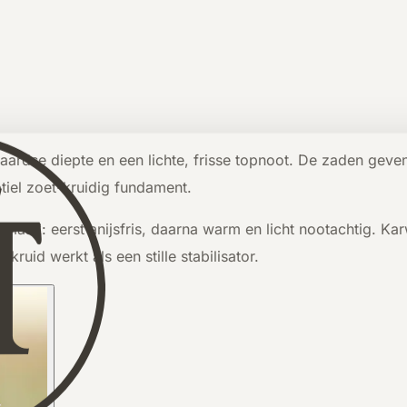
 aardse diepte en een lichte, frisse topnoot. De zaden geve
btiel zoet-kruidig fundament.
aak: eerst anijsfris, daarna warm en licht nootachtig. Karwi
 kruid werkt als een stille stabilisator.