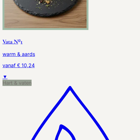
o
Vata N
1
warm & aards
vanaf € 10,24
▼
Hart & vaten