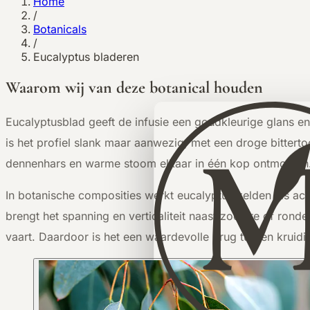
Home
/
Botanicals
/
Eucalyptus bladeren
Waarom wij van deze botanical houden
E
ucalyptusblad geeft de infusie een goudkleurige glans en
is het profiel slank maar aanwezig, met een droge bittert
dennenhars en warme stoom elkaar in één kop ontmoeten
In botanische composities werkt eucalyptus zelden als acht
brengt het spanning en verticaliteit naast zoetere of ronder
vaart. Daardoor is het een waardevolle brug tussen kruidi