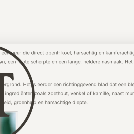
 een geur die direct opent: koel, harsachtig en kamferacht
oon, een lichte scherpte en een lange, heldere nasmaak. Het 
.
ergrond. Het is eerder een richtinggevend blad dat een blen
e ingrediënten zoals zoethout, venkel of kamille; naast munt,
gheid, groenheid en harsachtige diepte.