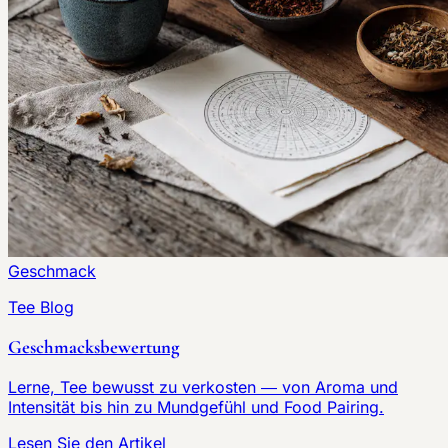
Geschmack
Tee Blog
Geschmacksbewertung
Lerne, Tee bewusst zu verkosten — von Aroma und
Intensität bis hin zu Mundgefühl und Food Pairing.
Lesen Sie den Artikel