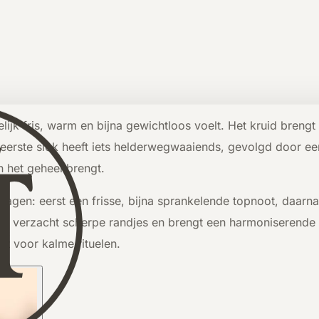
lijk fris, warm en bijna gewichtloos voelt. Het kruid bren
 eerste slok heeft iets helderwegwaaiends, gevolgd door ee
in het geheel brengt.
 lagen: eerst een frisse, bijna sprankelende topnoot, daarn
endel verzacht scherpe randjes en brengt een harmoniserende 
t voor kalme rituelen.