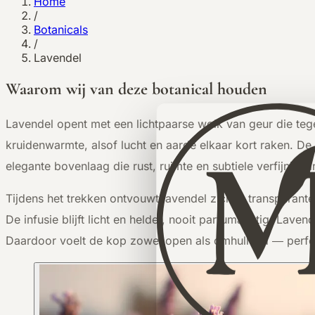
Home
/
Botanicals
/
Lavendel
Waarom wij van deze botanical houden
L
avendel opent met een lichtpaarse wolk van geur die tege
kruidenwarmte, alsof lucht en aarde elkaar kort raken. De
elegante bovenlaag die rust, ruimte en subtiele verfijning 
Tijdens het trekken ontvouwt lavendel zich in transparante
De infusie blijft licht en helder, nooit parfumachtig. Lav
Daardoor voelt de kop zowel open als omhullend — perfec