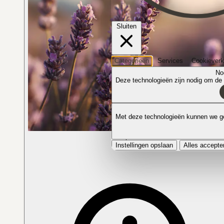
Sluiten
Categorieën
Services
Cookieverk
No
Deze technologieën zijn nodig om de k
Met deze technologieën kunnen we ge
De plant in bloei
Instellingen opslaan
Alles accepte