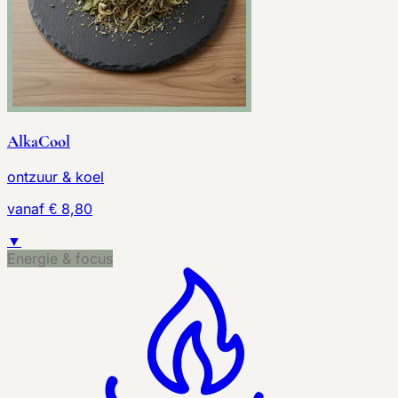
AlkaCool
ontzuur & koel
vanaf € 8,80
▼
Energie & focus