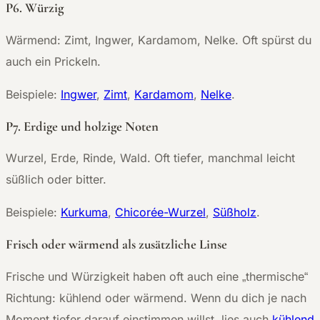
P6. Würzig
Wärmend: Zimt, Ingwer, Kardamom, Nelke. Oft spürst du
auch ein Prickeln.
Beispiele:
Ingwer
,
Zimt
,
Kardamom
,
Nelke
.
P7. Erdige und holzige Noten
Wurzel, Erde, Rinde, Wald. Oft tiefer, manchmal leicht
süßlich oder bitter.
Beispiele:
Kurkuma
,
Chicorée-Wurzel
,
Süßholz
.
Frisch oder wärmend als zusätzliche Linse
Frische und Würzigkeit haben oft auch eine „thermische“
Richtung: kühlend oder wärmend. Wenn du dich je nach
Moment tiefer darauf einstimmen willst, lies auch
kühlend