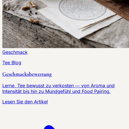
Geschmack
Tee Blog
Geschmacksbewertung
Lerne, Tee bewusst zu verkosten — von Aroma und
Intensität bis hin zu Mundgefühl und Food Pairing.
Lesen Sie den Artikel