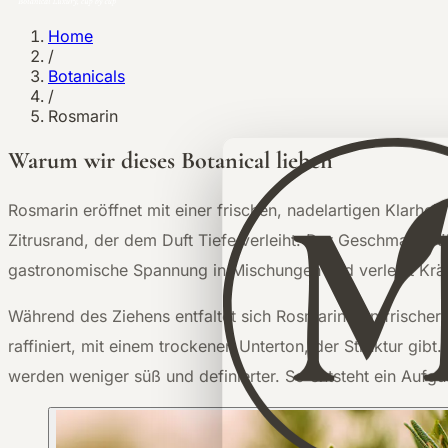
Home
/
Botanicals
/
Rosmarin
Warum wir dieses Botanical lieben
R
osmarin eröffnet mit einer frischen, nadelartigen Klarhe
Zitrusrand, der dem Duft Tiefe verleiht. Der Geschmack fü
gastronomische Spannung in Mischungen und verleiht Kräu
Während des Ziehens entfaltet sich Rosmarin von frischer
raffiniert, mit einem trockenen Unterton, der Struktur gib
werden weniger süß und definierter. So entsteht ein Aufgu