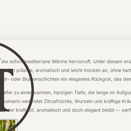
it, die sofort mediterrane Wärme hervorruft. Unter diesem er
hlt sich präzise, aromatisch und leicht trocken an, ohne ha
ter- oder Blumenschichten ein elegantes Rückgrat, das dem
 Kiefer zu einer warmen, harzigen Tiefe, die lange im Aufg
t. Rosmarin verbindet Zitrusfrüchte, Wurzeln und kräftige K
ss, der kraftvoll, aromatisch und doch elegant bleibt — per