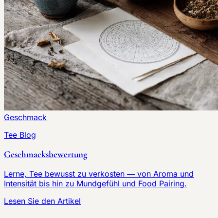
Geschmack
Tee Blog
Geschmacksbewertung
Lerne, Tee bewusst zu verkosten — von Aroma und
Intensität bis hin zu Mundgefühl und Food Pairing.
Lesen Sie den Artikel