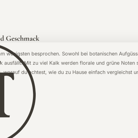
und Geschmack
ft am wenigsten besprochen. Sowohl bei botanischen Aufgüs
ausfällt. Mit zu viel Kalk werden florale und grüne Noten 
u, worauf du achtest, wie du zu Hause einfach vergleichst 