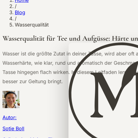
Home
/
Blog
/
Wasserqualität
Wasserqualität für Tee und Aufgüsse: Härte 
Wasser ist die größte Zutat in deiner Tasse, wird aber o
Wasserhärte, wie klar, rund und aromatisch der Geschmack 
Tasse hingegen flach wirken. In diesem Leitfaden lernst d
besser zur Geltung bringt.
Autor:
Sotie Boll