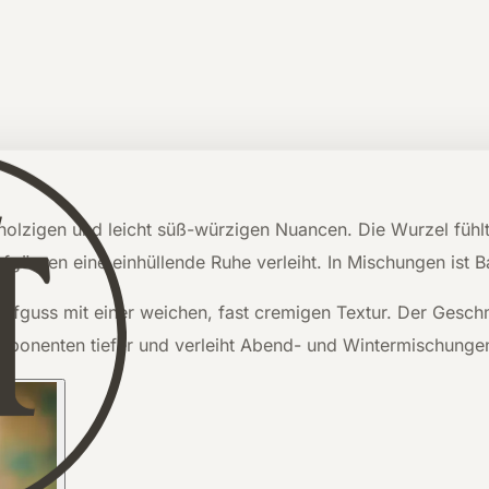
, holzigen und leicht süß-würzigen Nuancen. Die Wurzel füh
üssen eine einhüllende Ruhe verleiht. In Mischungen ist Bald
ufguss mit einer weichen, fast cremigen Textur. Der Geschm
omponenten tiefer und verleiht Abend- und Wintermischung