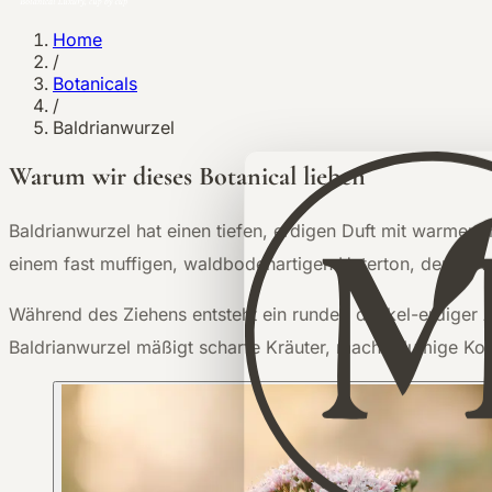
Home
/
Botanicals
/
Baldrianwurzel
Warum wir dieses Botanical lieben
B
aldrianwurzel hat einen tiefen, erdigen Duft mit warmen
einem fast muffigen, waldbodenartigen Unterton, der in Aufg
Während des Ziehens entsteht ein runder, dunkel-erdiger A
Baldrianwurzel mäßigt scharfe Kräuter, macht blumige K