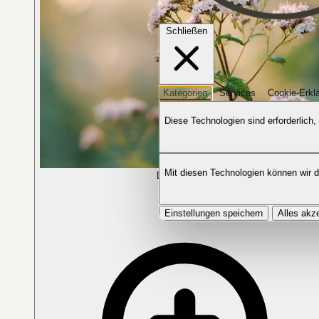
Schließen
Kategorien
Services
Cookie-Erkl
Diese Technologien sind erforderlich,
Mit diesen Technologien können wir 
Die Pflanze in Blüte
Einstellungen speichern
Alles akz