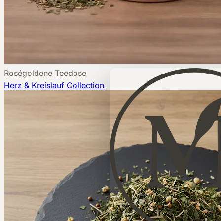
Roségoldene Teedose
Herz & Kreislauf
Collection