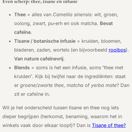
Even scherp: thee, tisane en infusie
Thee
= alles van
Camellia sinensis
: wit, groen,
oolong, zwart, pu-erh en ook matcha.
Bevat
cafeïne
.
Tisane / botanische infusie
= kruiden, bloemen,
bladeren, zaden, wortels (en bijvoorbeeld
rooibos
).
Van nature cafeïnevrij
.
Blends
= soms is het een infusie, soms “thee met
kruiden”. Kijk bij twijfel naar de ingrediënten: staat
er
groene/zwarte thee
,
matcha
of
yerba mate
? Dan
zit er cafeïne in.
Wil je het onderscheid tussen tisane en thee nog iets
dieper begrijpen (herkomst, benaming, waarom het in
winkels vaak door elkaar loopt)? Dan is
Tisane of thee?