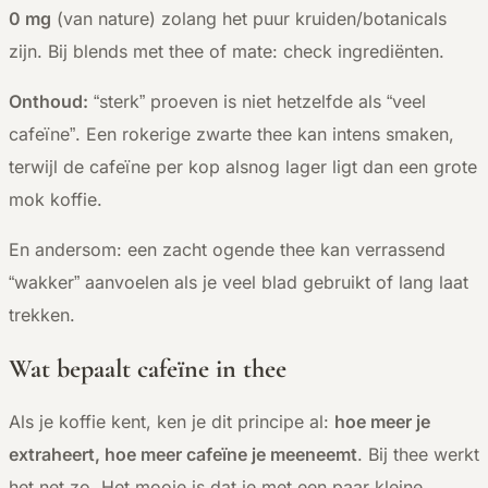
0 mg
(van nature) zolang het puur kruiden/botanicals
zijn. Bij blends met thee of mate: check ingrediënten.
Onthoud:
“sterk” proeven is niet hetzelfde als “veel
cafeïne”. Een rokerige zwarte thee kan intens smaken,
terwijl de cafeïne per kop alsnog lager ligt dan een grote
mok koffie.
En andersom: een zacht ogende thee kan verrassend
“wakker” aanvoelen als je veel blad gebruikt of lang laat
trekken.
Wat bepaalt cafeïne in thee
Als je koffie kent, ken je dit principe al:
hoe meer je
extraheert, hoe meer cafeïne je meeneemt
. Bij thee werkt
het net zo. Het mooie is dat je met een paar kleine