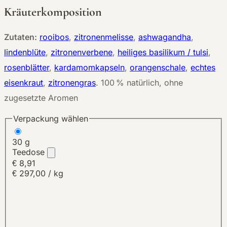
Kräuterkomposition
Zutaten:
rooibos
,
zitronenmelisse
,
ashwagandha
,
lindenblüte
,
zitronenverbene
,
heiliges basilikum / tulsi
,
rosenblätter
,
kardamomkapseln
,
orangenschale
,
echtes
eisenkraut
,
zitronengras
.
100 % natürlich, ohne
zugesetzte Aromen
Verpackung wählen
30 g
Teedose
€ 8,91
€ 297,00 / kg