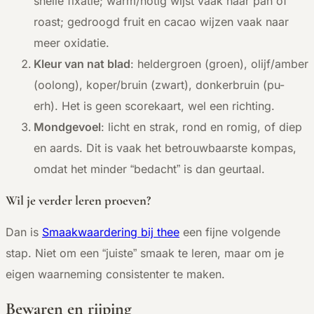
snelle fixatie; warm/notig wijst vaak naar pan of
roast; gedroogd fruit en cacao wijzen vaak naar
meer oxidatie.
Kleur van nat blad
: heldergroen (groen), olijf/amber
(oolong), koper/bruin (zwart), donkerbruin (pu-
erh). Het is geen scorekaart, wel een richting.
Mondgevoel
: licht en strak, rond en romig, of diep
en aards. Dit is vaak het betrouwbaarste kompas,
omdat het minder “bedacht” is dan geurtaal.
Wil je verder leren proeven?
Dan is
Smaakwaardering bij thee
een fijne volgende
stap. Niet om een “juiste” smaak te leren, maar om je
eigen waarneming consistenter te maken.
Bewaren en rijping