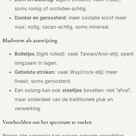
soms romig of orchidee-achtig.
Donker en geroosterd
: meer oxidatie en/of meer
vuur; notig, cacao-achtig, soms mineraal.
Bladvorm als aanwijzing
Bolletjes
(tight rolled): vaak Taiwan/Anxi-stijl; opent
langzaam in lagen.
Getwiste stroken
: vaak Wuyi/rock-stijl; meer
lineair, soms geroosterd.
Een oolong kan ook
steeltjes
bevatten: niet “afval”,
maar onderdeel van de traditionele pluk en
verwerking.
Voorbeelden om het spectrum te voelen
Binnen één categorie kan oolong extreem verschillen.