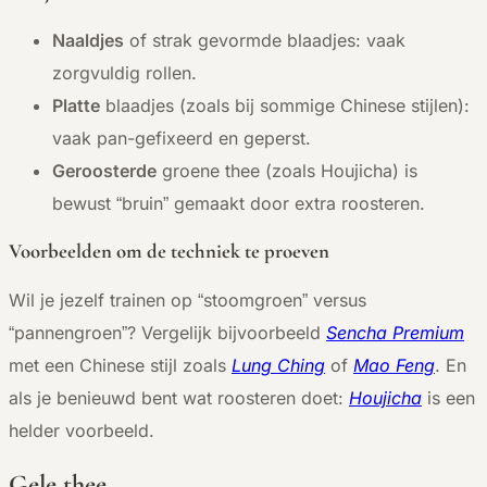
Naaldjes
of strak gevormde blaadjes: vaak
zorgvuldig rollen.
Platte
blaadjes (zoals bij sommige Chinese stijlen):
vaak pan-gefixeerd en geperst.
Geroosterde
groene thee (zoals Houjicha) is
bewust “bruin” gemaakt door extra roosteren.
Voorbeelden om de techniek te proeven
Wil je jezelf trainen op “stoomgroen” versus
“pannengroen”? Vergelijk bijvoorbeeld
Sencha Premium
met een Chinese stijl zoals
Lung Ching
of
Mao Feng
. En
als je benieuwd bent wat roosteren doet:
Houjicha
is een
helder voorbeeld.
Gele thee