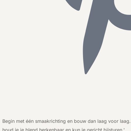
B
egin met één smaakrichting en bouw dan laag voor laag. 
houd je je blend herkenbaar en kun je gericht bijsturen.'