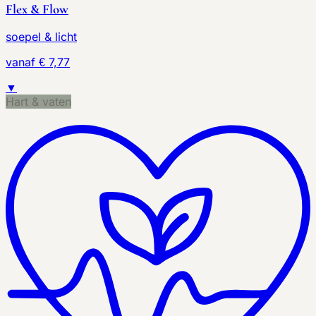
Flex & Flow
soepel & licht
vanaf € 7,77
▼
Hart & vaten