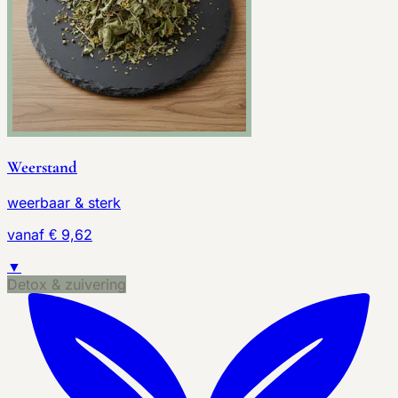
Weerstand
weerbaar & sterk
vanaf € 9,62
▼
Detox & zuivering