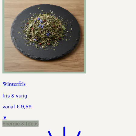
Winterfris
fris & vurig
vanaf € 9,59
▼
Energie & focus