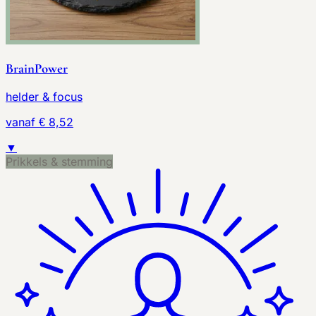
BrainPower
helder & focus
vanaf € 8,52
▼
Prikkels & stemming