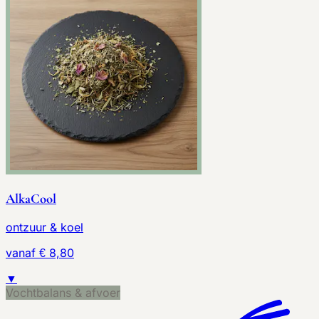
AlkaCool
ontzuur & koel
vanaf € 8,80
▼
Vochtbalans & afvoer